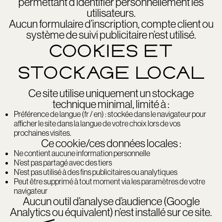
permettant d’identifier personnellement les
utilisateurs.
Aucun formulaire d’inscription, compte client ou
système de suivi publicitaire n’est utilisé.
COOKIES ET
STOCKAGE LOCAL
Ce site utilise uniquement un stockage
technique minimal, limité à :
Préférence de langue (fr / en) : stockée dans le navigateur pour
afficher le site dans la langue de votre choix lors de vos
prochaines visites.
Ce cookie/ces données locales :
Ne contient aucune information personnelle
N’est pas partagé avec des tiers
N’est pas utilisé à des fins publicitaires ou analytiques
Peut être supprimé à tout moment via les paramètres de votre
navigateur
Aucun outil d’analyse d’audience (Google
Analytics ou équivalent) n’est installé sur ce site.