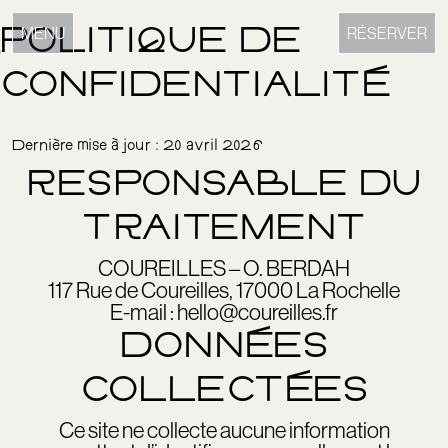
Skip to content
MENU
RÉSERVER
S
POLITIQUE DE
CONFIDENTIALITÉ
Dernière mise à jour : 20 avril 2026
RESPONSABLE DU
TRAITEMENT
COUREILLES – O. BERDAH
117 Rue de Coureilles, 17000 La Rochelle
E-mail : hello@coureilles.fr
DONNÉES
COLLECTÉES
Ce site ne collecte aucune information